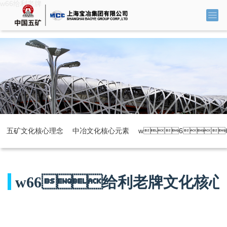
w66给利老牌
五矿文化核心理念
中冶文化核心元素
w6
Corporate cul
w66给利老牌文化核