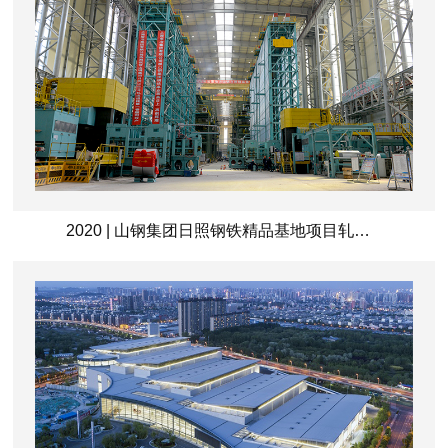
2020 | 山钢集团日照钢铁精品基地项目轧钢工程（2050mm热轧、2030mm冷轧）